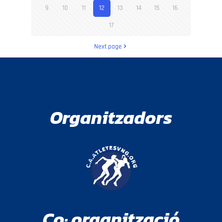
9
10
11
12
13
14
15
16
17
Next page
Organitzadors
Co· organització