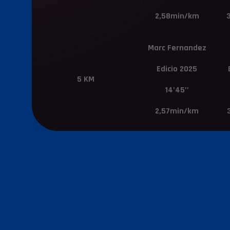
2,58min/km
Marc Fernandez
Edicio 2025
5 KM
14’45’’
2,57min/km