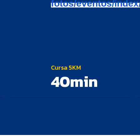
fotos/eventos/index
Cursa 5KM
40min