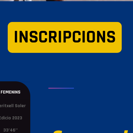
INSCRIPCIONS
FEMENINS
ritxell Soler
Edicio 2023
33’46’’