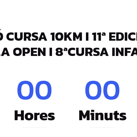
IÓ CURSA 10KM I 11ª EDI
LA OPEN I 8ªCURSA IN
00
00
Hores
Minuts