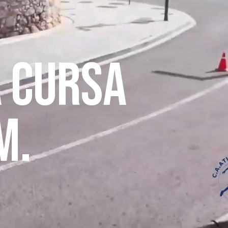
a cursa
m.