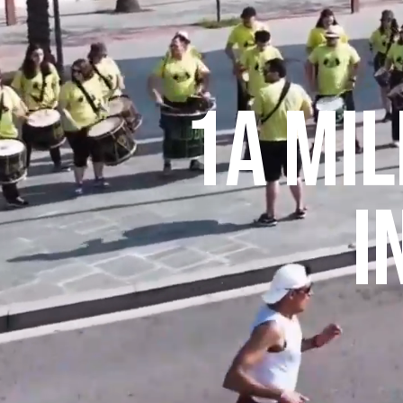
1a mil
i