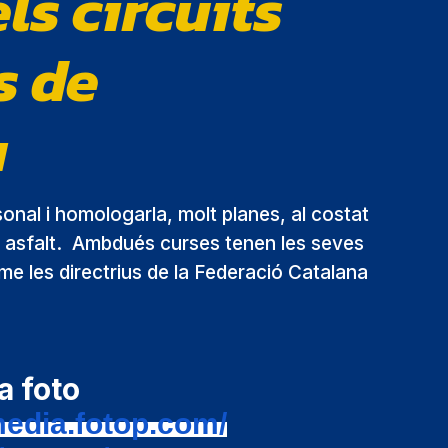
s circuits
s de
a
onal i homologarla, molt planes, al costat
r asfalt. Ambdués curses tenen les seves
 les directrius de la Federació Catalana
a foto
media.fotop.com/