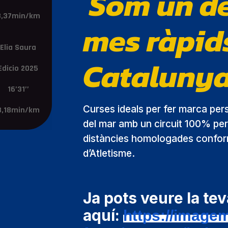
Som un del
3,37min/km
mes ràpid
Elia Saura
Cataluny
Edicio 2025
16’31’’
Curses ideals per fer marca pers
3,18min/km
del mar amb un circuit 100% pe
distàncies homologades conforme
d’Atletisme.
Ja pots veure la tev
aquí:
https://image