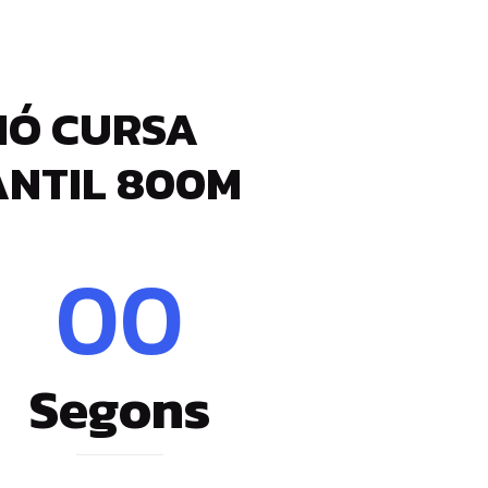
CIÓ CURSA
FANTIL 800M
00
Segons