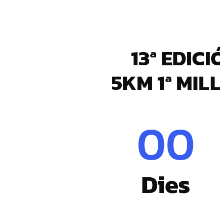
13ª EDIC
5KM 1ª MIL
00
Dies