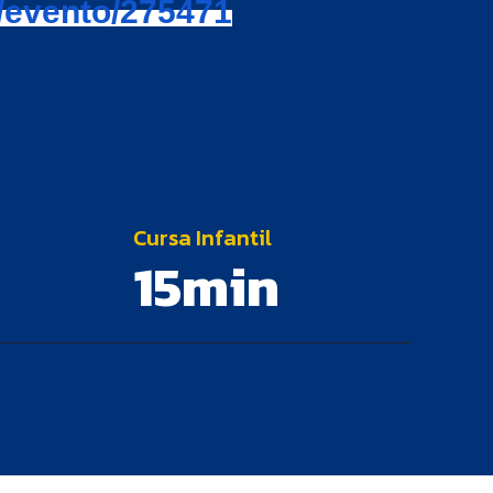
/evento/
275471
Cursa Infantil
15min