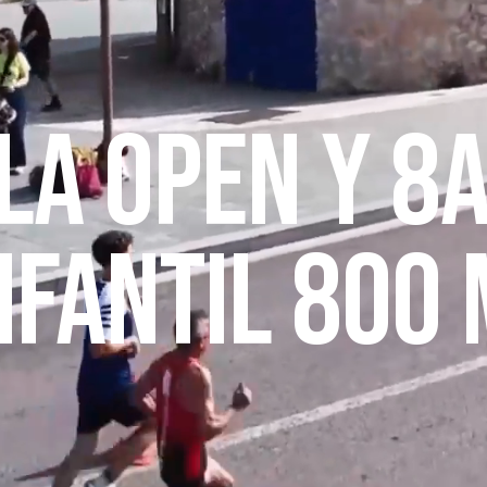
la open y 8
nfantil 800 