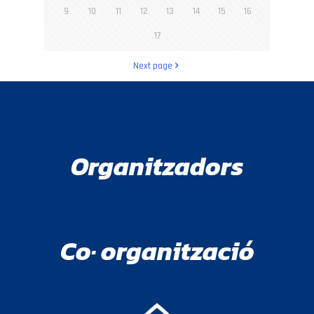
9
10
11
12
13
14
15
16
17
Next page
Organitzadors
Co· organització