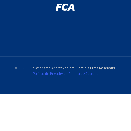
FCA
© 2026 Club Atletisme Atletesvng.org | Tots els Drets Reservats |
Política de Privadesa
|
Política de Cookies