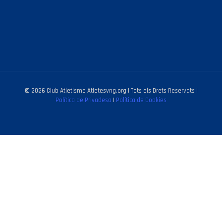
© 2026 Club Atletisme Atletesvng.org | Tots els Drets Reservats |
Política de Privadesa
|
Política de Cookies