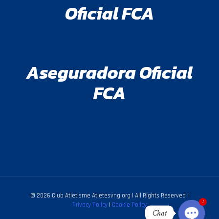
Oficial FCA
Aseguradora Oficial
FCA
c
y
O
p
e
n
h
a
t
© 2026 Club Atletisme Atletesvng.org | All Rights Reserved |
1
Privacy Policy
|
Cookie Policy
Chat