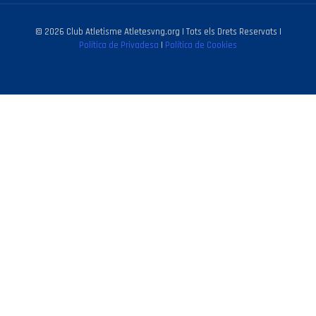
© 2026 Club Atletisme Atletesvng.org | Tots els Drets Reservats |
Política de Privadesa
|
Política de Cookies