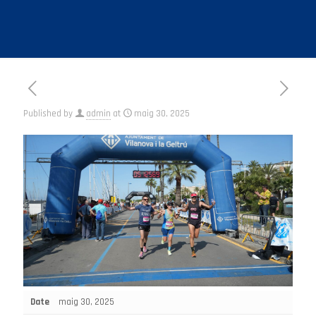
Published by
admin
at
maig 30, 2025
Date
maig 30, 2025