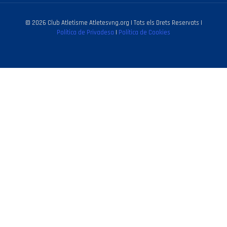
© 2026 Club Atletisme Atletesvng.org | Tots els Drets Reservats |
Política de Privadesa
|
Política de Cookies