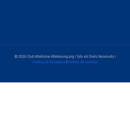
© 2026 Club Atletisme Atletesvng.org | Tots els Drets Reservats |
Política de Privadesa
|
Política de Cookies